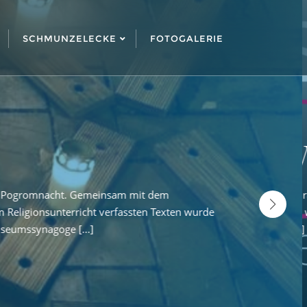
SCHMUNZELECKE
FOTOGALERIE
EDENKEN IN GRÖPZI
pfe" wegen der Vorbereitungen. Wir haben -neben
er:innen und Lehrer:innen folgten am 9.11.21 der Einladung n
von euch einladen könnten und diejenigen dann den
rationspartner „Museumssynagoge Gröbzig“ wurden Kerzen aufgest
s jüdische Leben im südlichen Anhalt erinnert.Anschließend beei
EITERLESEN