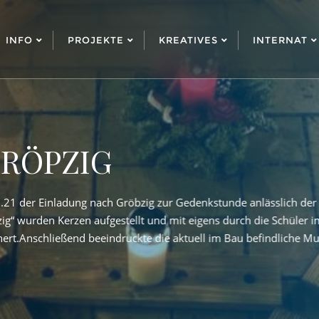
INFO
PROJEKTE
KREATIVES
INTERNAT
is 30Jahre BGW
G
insam mit dem
ge Schuljubiläum rückt näher und bei uns "rauchen schon die Kö
Schül
erfassten Texten wurde
zw. 25 Jährigen- z.B. auch die Idee, dass wir vielleicht einige 
Koope
egang berichten. Sinnvoll wäre dabei [...]
an da
W