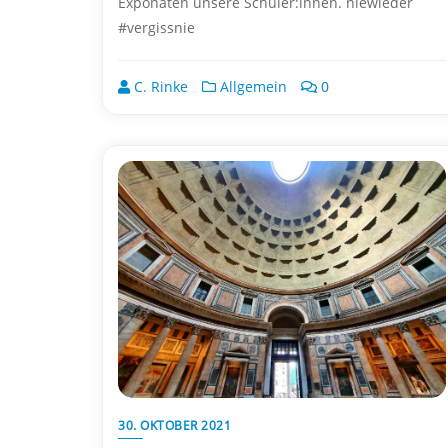
Exponaten unsere Schüler:innen. niewieder
#vergissnie
C. Rinke
Allgemein
0
30. OKTOBER 2021