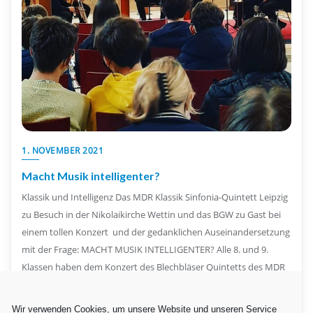
1. NOVEMBER 2021
Macht Musik intelligenter?
Klassik und Intelligenz Das MDR Klassik Sinfonia-Quintett Leipzig
zu Besuch in der Nikolaikirche Wettin und das BGW zu Gast bei
einem tollen Konzert und der gedanklichen Auseinandersetzung
mit der Frage: MACHT MUSIK INTELLIGENTER? Alle 8. und 9.
Klassen haben dem Konzert des Blechbläser Quintetts des MDR
Sinfonieorchesters beigewohnt. Bekannte Opernmelodien aber
auch Filmmusik und zeitgenössische Musik war zu hören.
Wir verwenden Cookies, um unsere Website und unseren Service